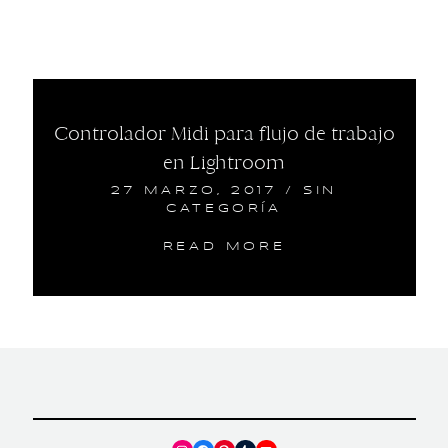
Controlador Midi para flujo de trabajo
en Lightroom
27 MARZO, 2017
/
SIN
CATEGORÍA
READ MORE