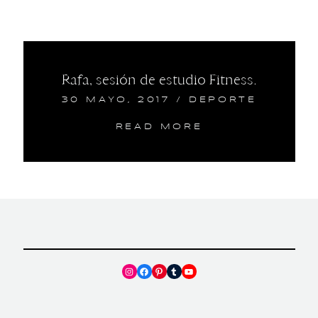
Rafa, sesión de estudio Fitness.
30 MAYO, 2017
/
DEPORTE
READ MORE
Instagram
Facebook
Pinterest
Tumblr
YouTube