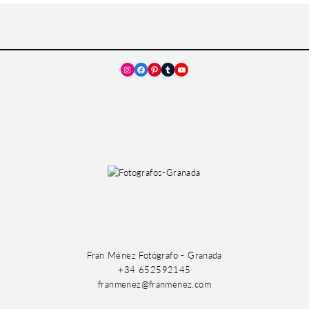
Instagram
Facebook
Pinterest
Tumblr
YouTube
Fran Ménez Fotógrafo - Granada
+34 652592145
franmenez@franmenez.com