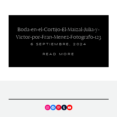
Boda-en-el-Cortijo-El-Maizal-Julia-y-
Victor-por-Fran-Menez-Fotografo-123
6 SEPTIEMBRE, 2024
READ MORE
Instagram
Facebook
Pinterest
Tumblr
YouTube