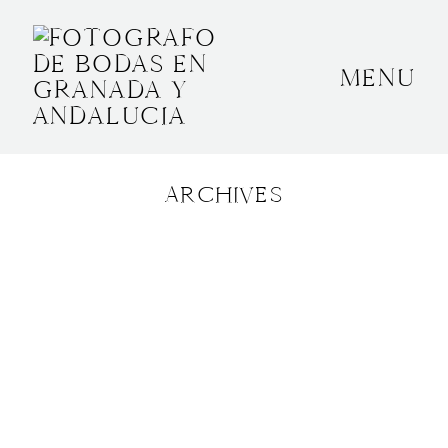
MENU
INICIO
SOBRE MÍ
ARCHIVES
BODAS
CONTACTO
OTROS
GRANADA, ESPAÑA
+34 652592145